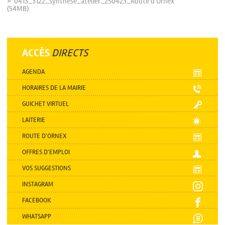
» 0413_3122_synthese_atelier_250423_Route d'Ornex
(54MB)
ACCÈS
DIRECTS
AGENDA
HORAIRES DE LA MAIRIE
GUICHET VIRTUEL
LAITERIE
ROUTE D'ORNEX
OFFRES D'EMPLOI
VOS SUGGESTIONS
INSTAGRAM
FACEBOOK
WHATSAPP