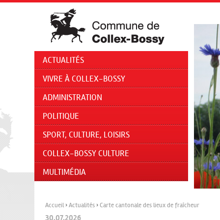
ACTUALITÉS
VIVRE À COLLEX-BOSSY
ADMINISTRATION
POLITIQUE
SPORT, CULTURE, LOISIRS
COLLEX-BOSSY CULTURE
MULTIMÉDIA
Accueil
›
Actualités
›
Carte cantonale des lieux de fraîcheur
30.07.2026