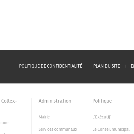
POLITIQUE DE CONFIDENTIALITÉ
PLAN DU SITE
E
à Collex-
Administration
Politique
Mairie
L'Exécutif
mune
Services communaux
Le Conseil municipal