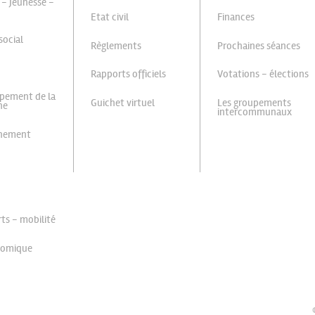
 - Jeunesse -
Etat civil
Finances
social
Règlements
Prochaines séances
Rapports officiels
Votations - élections
pement de la
Guichet virtuel
Les groupements
ne
intercommunaux
nnement
ts - mobilité
nomique