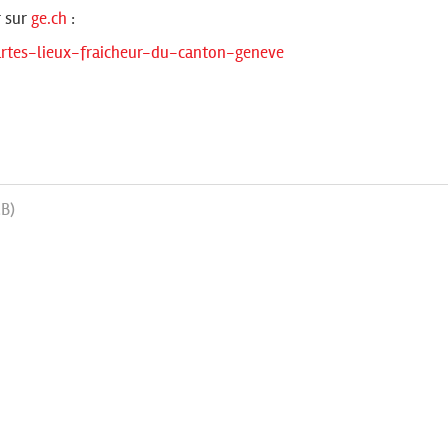
r sur
ge.ch
:
rtes-lieux-fraicheur-du-canton-geneve
B)