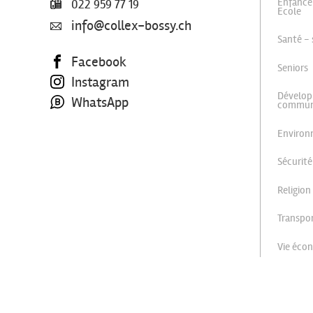
Enfance
022 959 77 19
Ecole
info@collex-bossy.ch
Santé - 
Facebook
Seniors
Instagram
Dévelop
WhatsApp
commu
Enviro
Sécurité
Religion
Transpor
Vie éco