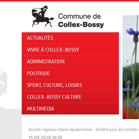
ACTUALITÉS
VIVRE À COLLEX-BOSSY
ADMINISTRATION
POLITIQUE
SPORT, CULTURE, LOISIRS
COLLEX-BOSSY CULTURE
MULTIMÉDIA
Accueil
›
Agenda
›
Danse équatorienne - Activité pour les retraités
15.09.2026 10:10