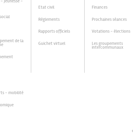
 - Jeunesse -
Etat civil
Finances
social
Règlements
Prochaines séances
Rapports officiels
Votations - élections
pement de la
Guichet virtuel
Les groupements
ne
intercommunaux
nnement
ts - mobilité
nomique