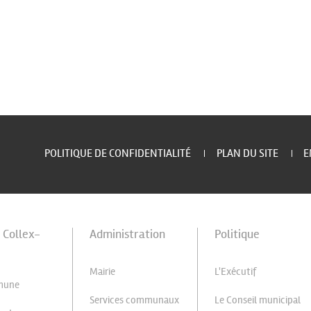
POLITIQUE DE CONFIDENTIALITÉ
PLAN DU SITE
E
à Collex-
Administration
Politique
Mairie
L'Exécutif
mune
Services communaux
Le Conseil municipal