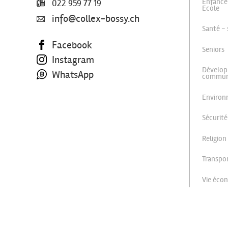
Enfance
022 959 77 19
Ecole
info@collex-bossy.ch
Santé - 
Facebook
Seniors
Instagram
Dévelop
WhatsApp
commu
Enviro
Sécurité
Religion
Transpor
Vie éco