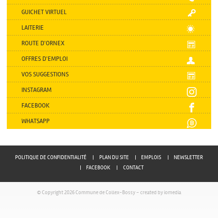
GUICHET VIRTUEL
LAITERIE
ROUTE D'ORNEX
OFFRES D'EMPLOI
VOS SUGGESTIONS
INSTAGRAM
FACEBOOK
WHATSAPP
POLITIQUE DE CONFIDENTIALITÉ
PLAN DU SITE
EMPLOIS
NEWSLETTER
FACEBOOK
CONTACT
© Copyright 2026 Commune de Collex-Bossy -
created by iomedia