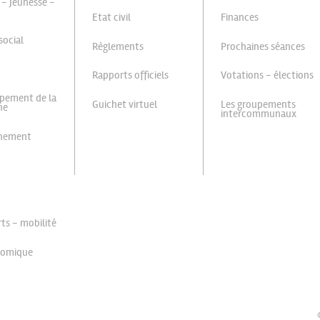
 - Jeunesse -
Etat civil
Finances
social
Règlements
Prochaines séances
Rapports officiels
Votations - élections
pement de la
Guichet virtuel
Les groupements
ne
intercommunaux
nnement
ts - mobilité
nomique