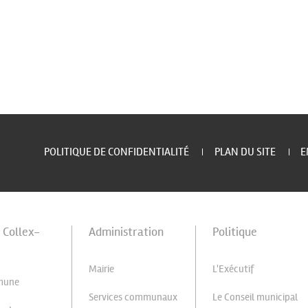
POLITIQUE DE CONFIDENTIALITÉ
PLAN DU SITE
E
à Collex-
Administration
Politique
Mairie
L'Exécutif
mune
Services communaux
Le Conseil municipal