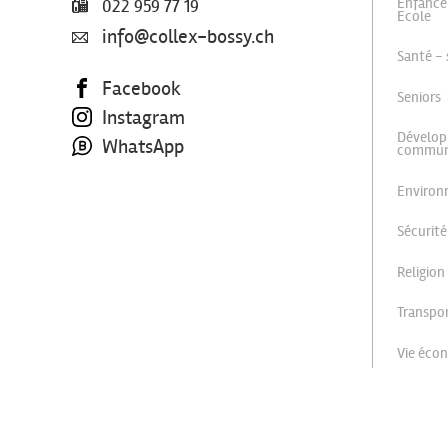
Enfance
022 959 77 19
Ecole
info@collex-bossy.ch
Santé - 
Facebook
Seniors
Instagram
Dévelop
WhatsApp
commu
Enviro
Sécurité
Religion
Transpor
Vie éco