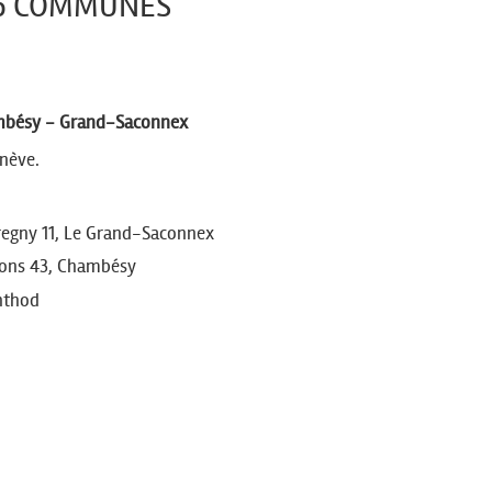
 5 COMMUNES
ambésy - Grand-Saconnex
enève.
regny 11, Le Grand-Saconnex
llons 43, Chambésy
nthod