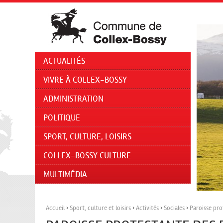
ACTUALITÉS
VIVRE À COLLEX-BOSSY
ADMINISTRATION
POLITIQUE
SPORT, CULTURE, LOISIRS
COLLEX-BOSSY CULTURE
MULTIMÉDIA
Accueil
›
Sport, culture et loisirs
›
Activités
›
Sociales
›
Paroisse pr