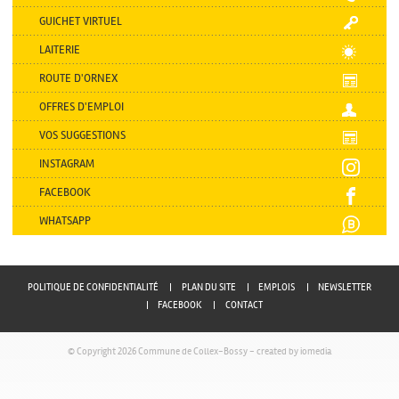
GUICHET VIRTUEL
LAITERIE
ROUTE D'ORNEX
OFFRES D'EMPLOI
VOS SUGGESTIONS
INSTAGRAM
FACEBOOK
WHATSAPP
POLITIQUE DE CONFIDENTIALITÉ
PLAN DU SITE
EMPLOIS
NEWSLETTER
FACEBOOK
CONTACT
© Copyright 2026 Commune de Collex-Bossy -
created by iomedia