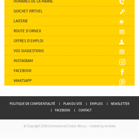
HORAIRES DE LA MAIRIE
GUICHET VIRTUEL
LAITERIE
ROUTE D'ORNEX
OFFRES D'EMPLOI
VOS SUGGESTIONS
INSTAGRAM
FACEBOOK
WHATSAPP
POLITIQUE DE CONFIDENTIALITÉ
PLAN DU SITE
EMPLOIS
NEWSLETTER
FACEBOOK
CONTACT
© Copyright 2026 Commune de Collex-Bossy -
created by iomedia